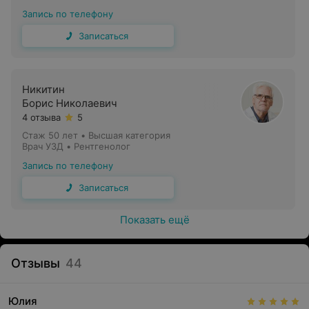
«ИдеалМед»:
Запись по телефону
Записаться
УЗИ сердца;
Никитин
УЗИ плода при беременности;
Борис Николаевич
4 отзыва
5
УЗИ щитовидной железы;
Стаж 50 лет
•
Высшая категория
УЗИ сосудов: вен и артерий;
Врач УЗД • Рентгенолог
Запись по телефону
УЗИ органов малого таза;
Записаться
УЗИ органов брюшной полости;
УЗИ молочных желез;
Показать ещё
УЗИ суставов;
Отзывы
гинекологическое УЗИ;
44
УЗИ мягких тканей;
Юлия