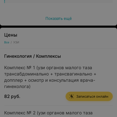
Проходить комплексное УЗИ рекомендуется ежегодно,
Показать ещё
а при необходимости процедуру можно повторять
сколько угодно раз, поскольку она не оказывает
вредного воздействия на организм.
Цены
Все
/
УЗИ
Преимущества диагностики в центре
Гинекология
/
Комплексы
«ИдеалМед»:
Комплекс № 1 (узи органов малого таза
трансабдоминально + трансвагинально +
допплер + осмотр и консультация врача-
гинеколога)
современное оборудование высокого класса;
82 руб.
квалифицированные специалисты;
Записаться онлайн
предварительная запись и отсутствие очередей;
Комплекс № 2 (узи органов малого таза
возможность получить результаты и расшифровку