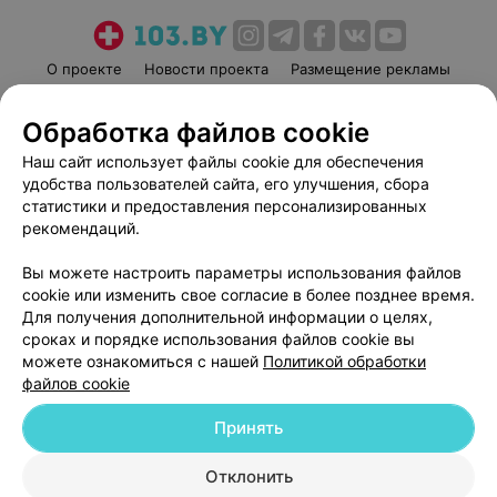
О проекте
Новости проекта
Размещение рекламы
Медицинский маркетинг
Публичный договор
Обработка файлов cookie
Пользовательское соглашение
Способы оплаты
Наш сайт использует файлы cookie для обеспечения
Вакансии
Партнеры
удобства пользователей сайта, его улучшения, сбора
Написать руководителю 103.by
статистики и предоставления персонализированных
Написать в поддержку
рекомендаций.
Персональные настройки cookie
Вы можете настроить параметры использования файлов
Обработка персональных данных
cookie или изменить свое согласие в более позднее время.
Для получения дополнительной информации о целях,
сроках и порядке использования файлов cookie вы
можете ознакомиться с нашей
Политикой обработки
файлов cookie
Принять
© 2026 ООО «Артокс Лаб», УНП 191700409
| 220012, Республика Беларусь,
г. Минск, улица Толбухина, 2, пом. 16 | help@103.by
Отклонить