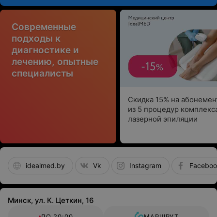
Современные
подходы к
диагностике и
лечению, опытные
специалисты
Скидка 15% на абонеме
из 5 процедур комплекс
лазерной эпиляции
idealmed.by
Vk
Instagram
Faceboo
Минск, ул. К. Цеткин, 16
ДО 20:00
МАРШРУТ