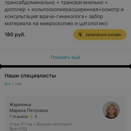
трансабдоминально + трансвагинально +
сразу после процедуры.
допплер + кольпоскопиярасширенная+осмотр и
консультация врача-гинеколога+ забор
материала на микроскопию и цитологию)
Особенности проведения УЗИ:
180 руб.
Записаться онлайн
Показать ещё
Подходит для детей и взрослых, независимо от
возраста.
Подготовка зависит от типа исследования:
Наши специалисты
некоторые УЗИ проводятся натощак, другие — после
Все
/
УЗИ
приема жидкости (например, почки).
Администраторы центра подробно объяснят
необходимые требования.
Жарихина
Марина Петровна
7 отзывов
5
Стаж 21 год
•
Высшая категория
Основные виды УЗИ, доступные в
Врач УЗД