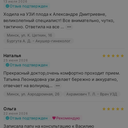
УЗИ печени;
13 июля 2026
Отзыв подтвержден
УЗИ БЦА;
Ходила на УЗИ плода к Александре Дмитриевне, 
УЗИ почек.
великолепный специалист! Все внимательно, чутко, 
тактично. Ответила на все ...
Центр «ИдеалМед» обеспечивает высокий уровень
Минск, ул. К. Цеткин, 16
обслуживания. Пациент получает точную расшифровку
Бургута А. Д. - Акушер-гинеколог
результатов с рекомендациями по лечению или
профилактике выявленных проблем, что делает
обследование информативным и комфортным.
Наталья
25 июня 2026
Отзыв подтвержден
Прекрасный доктор,очень комфортно проходит прием. 
Татьяна Леонидовна узи делает бережно и аккуратно, 
отвечает на волнующ...
Минск, ул. Аэродромная, 26
Ахрамович Т. Л. - Врач УЗД
Ольга
22 июня 2026
Отзыв подтвержден
Рекомендую
Записала папу на консультацию к Василию 