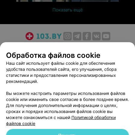
Показать ещё
О проекте
Новости проекта
Размещение рекламы
Обработка файлов cookie
Медицинский маркетинг
Публичный договор
Пользовательское соглашение
Способы оплаты
Наш сайт использует файлы cookie для обеспечения
удобства пользователей сайта, его улучшения, сбора
Вакансии
Партнеры
статистики и предоставления персонализированных
Написать руководителю 103.by
рекомендаций.
Написать в поддержку
Вы можете настроить параметры использования файлов
Персональные настройки cookie
cookie или изменить свое согласие в более позднее время.
Обработка персональных данных
Для получения дополнительной информации о целях,
сроках и порядке использования файлов cookie вы
можете ознакомиться с нашей
Политикой обработки
файлов cookie