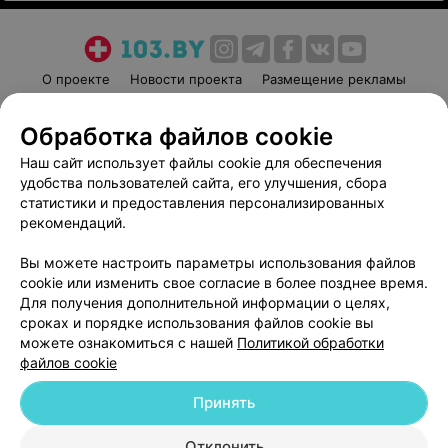
О проекте
Новости проекта
Размещение рекламы
Медицинский маркетинг
Публичный договор
Обработка файлов cookie
Пользовательское соглашение
Способы оплаты
Наш сайт использует файлы cookie для обеспечения
Вакансии
Партнеры
удобства пользователей сайта, его улучшения, сбора
Написать руководителю 103.by
статистики и предоставления персонализированных
Написать в поддержку
рекомендаций.
Персональные настройки cookie
Вы можете настроить параметры использования файлов
Обработка персональных данных
cookie или изменить свое согласие в более позднее время.
Для получения дополнительной информации о целях,
сроках и порядке использования файлов cookie вы
можете ознакомиться с нашей
Политикой обработки
файлов cookie
Принять
© 2026 ООО «Артокс Лаб», УНП 191700409
| 220012, Республика Беларусь,
г. Минск, улица Толбухина, 2, пом. 16 | help@103.by
Отклонить