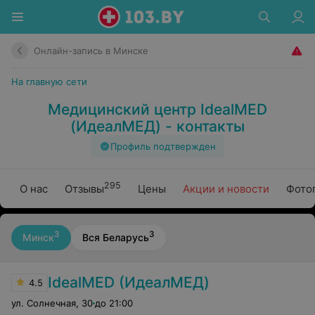
Онлайн-запись в Минске
На главную сети
Медицинский центр IdealMED
(ИдеалМЕД) - контакты
Профиль подтвержден
295
О нас
Отзывы
Цены
Акции и новости
Фото
3
3
Минск
Вся Беларусь
IdealMED (ИдеалМЕД)
4.5
ул. Солнечная
,
30
до 21:00