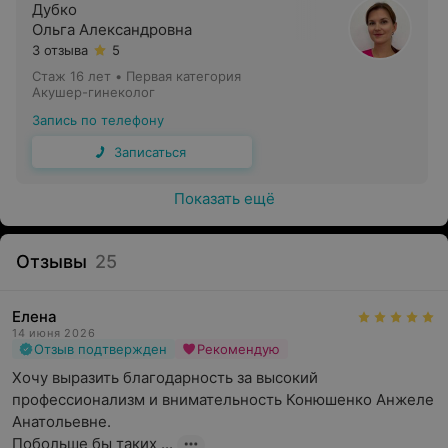
Дубко
Результаты обследований могут помочь определить
Ольга Александровна
причины нарушений, подобрать оптимальную терапию
3 отзыва
5
или дать рекомендации по профилактике. Врачи
обсуждают все деликатные моменты с пациенткой в
Стаж 16 лет
•
Первая категория
Акушер-гинеколог
доверительной и спокойной атмосфере.
Запись по телефону
Записаться
Показать ещё
Отзывы
25
Елена
14 июня 2026
Отзыв подтвержден
Рекомендую
Хочу выразить благодарность за высокий 
профессионализм и внимательность Конюшенко Анжеле 
Анатольевне.

Побольше бы таких ...