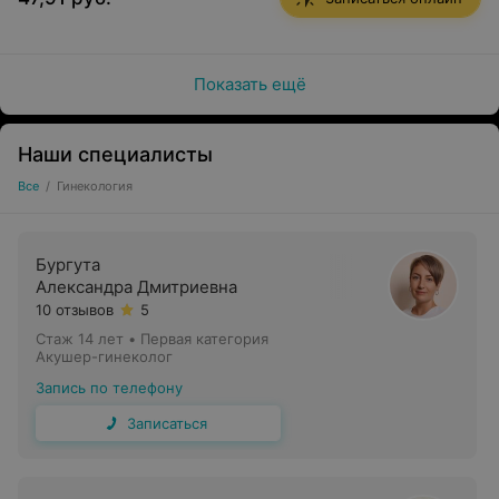
планирование зачатия и подбор контрацепции;
сопровождение беременности с УЗИ-контролем.
Показать ещё
Комплексная диагностика включает:
Наши специалисты
Все
/
Гинекология
консультацию гинеколога с учетом индивидуальных
Бургута
особенностей;
Александра Дмитриевна
10 отзывов
5
осмотр в гинекологическом кресле;
Стаж 14 лет
•
Первая категория
лабораторные анализы;
Акушер-гинеколог
Запись по телефону
цитологическое и гистологическое исследование;
Записаться
кольпоскопию;
УЗИ органов малого таза с допплером.